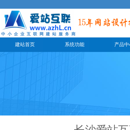
中 小 企 业 互 联 网 建 站 服 务 商
建站首页
系统功能
产品中