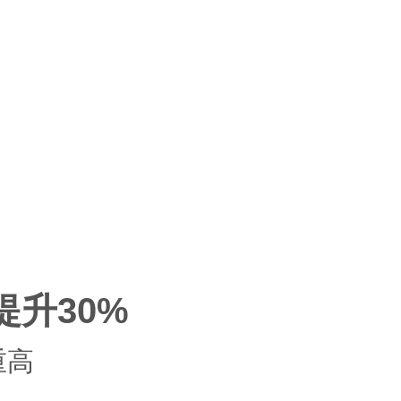
升30%
重高