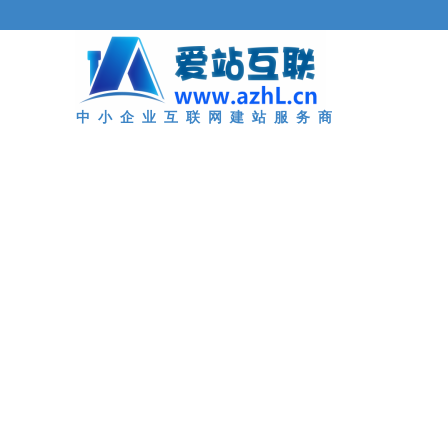
中 小 企 业 互 联 网 建 站 服 务 商
建站首页
系统功能
千套行
客