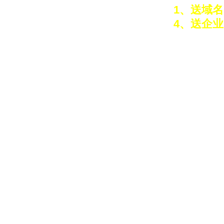
1、送域名
4、送企业
QQ客