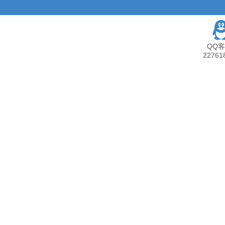
QQ客
22761
产品中心
网站模板
客户案例
业模板，企业官网，商
户经理一对一支持，搭建备案一次
注册即赠送大礼包