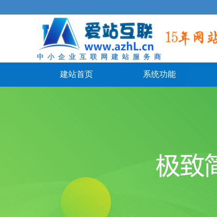
中 小 企 业 互 联 网 建 站 服 务 商
建站首页
系统功能