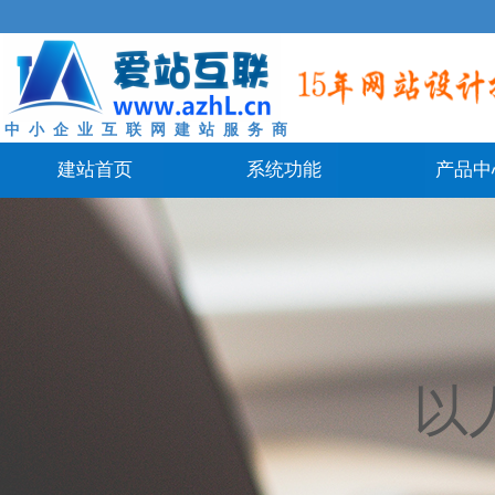
中 小 企 业 互 联 网 建 站 服 务 商
建站首页
系统功能
产品中
以