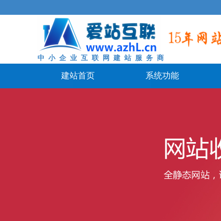
中 小 企 业 互 联 网 建 站 服 务 商
建站首页
系统功能