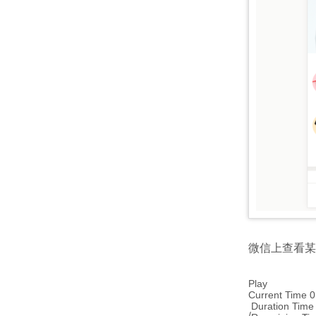
微信上查看某
Play
Current Time
0
Duration Tim
/