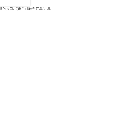
细的入口
点击后跳转至订单明细
,
.