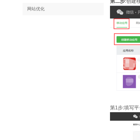
第二步
:创建
网站优化
第1步:填写